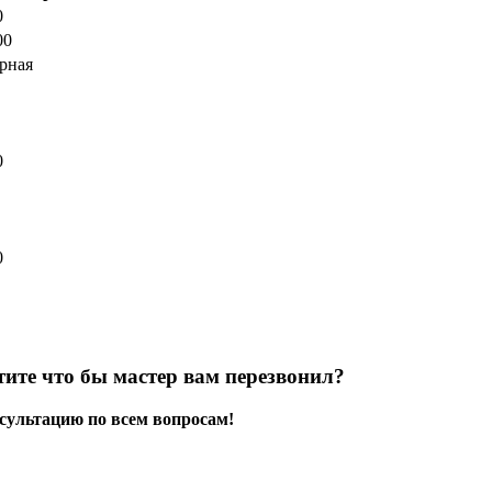
0
00
рная
0
0
тите что бы мастер вам перезвонил?
нсультацию по всем вопросам!