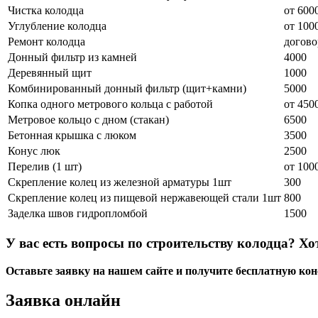
Чистка колодца
от 600
Углубление колодца
от 100
Ремонт колодца
догово
Донный фильтр из камней
4000
Деревянный щит
1000
Комбинированный донный фильтр (щит+камни)
5000
Копка одного метрового кольца с работой
от 450
Метровое кольцо с дном (стакан)
6500
Бетонная крышка с люком
3500
Конус люк
2500
Перелив (1 шт)
от 100
Скрепление колец из железной арматуры 1шт
300
Скрепление колец из пищевой нержавеющей стали 1шт
800
Заделка швов гидропломбой
1500
У вас есть вопросы по строительству колодца? Хо
Оставьте заявку на нашем сайте и получите бесплатную ко
Заявка онлайн