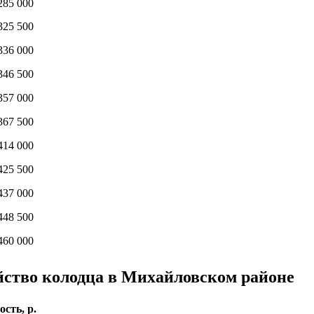
285 000
325 500
336 000
346 500
357 000
367 500
414 000
425 500
437 000
448 500
460 000
ойство колодца в Михайловском районе
сть, р.